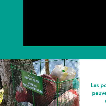
Les p
peuve