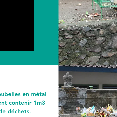
oubelles en métal
nt contenir 1m3
de déchets.