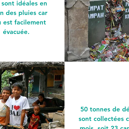
s sont idéales en
n des pluies car
u est facilement
évacuée.
50 tonnes de d
sont collectées 
mois, soit 23 ca