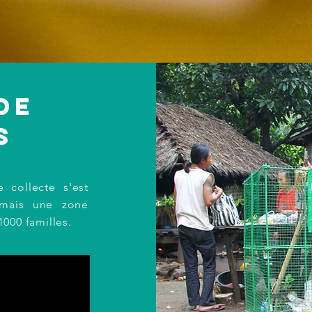
de
s
 collecte s'est
rmais une zone
000 familles.