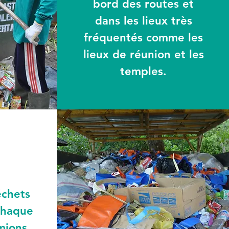
bord des routes et
dans les lieux très
fréquentés comme les
lieux de réunion et les
temples.
échets
chaque
mions.